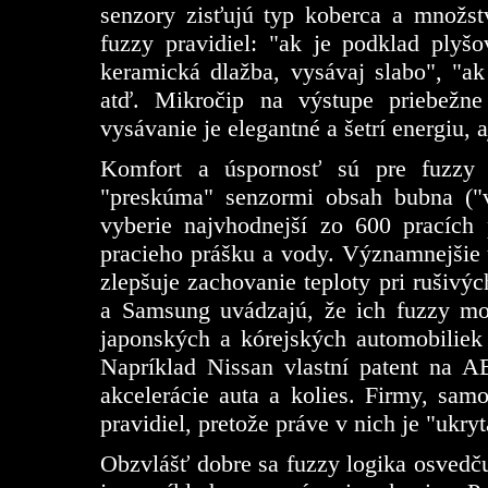
senzory zisťujú typ koberca a množstv
fuzzy pravidiel: "ak je podklad plyšo
keramická dlažba, vysávaj slabo", "ak
atď. Mikročip na výstupe priebežn
vysávanie je elegantné a šetrí energiu, a
Komfort a úspornosť sú pre fuzzy 
"preskúma" senzormi obsah bubna ("ve
vyberie najvhodnejší zo 600 pracích
pracieho prášku a vody. Významnejšie ú
zlepšuje zachovanie teploty pri rušivýc
a Samsung uvádzajú, že ich fuzzy mo
japonských a kórejských automobiliek 
Napríklad Nissan vlastní patent na A
akcelerácie auta a kolies. Firmy, sam
pravidiel, pretože práve v nich je "ukry
Obzvlášť dobre sa fuzzy logika osvedč