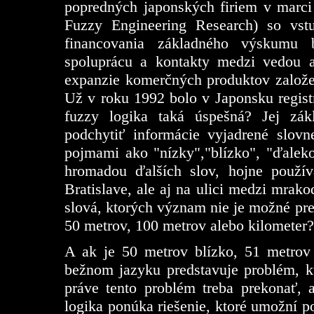
popredných japonských firiem v marci 1
Fuzzy Engineering Research) so vs
financovania základného výskumu 
spoluprácu a kontakty medzi vedou 
expanzie komerčných produktov založen
Už v roku 1992 bolo v Japonsku regist
fuzzy logika taká úspešná? Jej zá
podchytiť informácie vyjadrené slov
pojmami ako "nízky","blízko", "ďaleko"
hromadou ďalších slov, hojne použív
Bratislave, ale aj na ulici medzi mra
slová, ktorých význam nie je možné pr
50 metrov, 100 metrov alebo kilometer?
A ak je 50 metrov blízko, 51 metrov
bežnom jazyku predstavuje problém, kt
práve tento problém treba prekonať, 
logika ponúka riešenie, ktoré umožní p