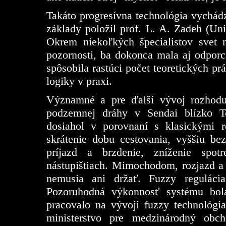
Takáto progresívna technológia vychádz
základy položil prof. L. A. Zadeh (Uni
Okrem niekoľkých špecialistov svet n
pozornosti, ba dokonca mala aj odporc
spôsobila rastúci počet teoretických p
logiky v praxi.
Významné a pre ďalší vývoj rozhoduj
podzemnej dráhy v Sendai blízko T
dosiahol v porovnaní s klasickými 
skrátenie dobu cestovania, vyššiu bez
príjazd a brzdenie, zníženie spot
nástupištiach. Mimochodom, rozjazd a b
nemusia ani držať. Fuzzy regulácia 
Pozoruhodná výkonnosť systému bol
pracovalo na vývoji fuzzy technológi
ministerstvo pre medzinárodný obc