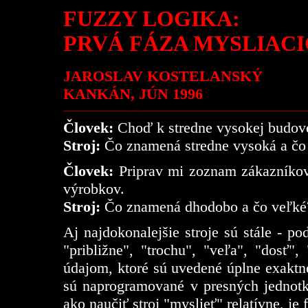
FUZZY LOGIKA:
PRVÁ FÁZA MYSLIAC
JAROSLAV KOSTELANSKÝ
KANKÁN, JÚN 1996
Človek:
Choď k stredne vysokej budove
Stroj:
Čo znamená stredne vysoká a čo
Človek:
Priprav mi zoznam zákazníkov
výrobkov.
Stroj:
Čo znamená dhodobo a čo veľké
Aj najdokonalejšie stroje sú stále - pod
"približne", "trochu", "veľa", "dosť",
údajom, ktoré sú uvedené úplne exaktne.
sú naprogramované v presných jednot
ako naučiť stroj "myslieť" relatívne, je 