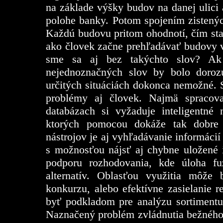
na základe výšky budov na danej ulici
polohe banky. Potom spojením zistenýc
Každú budovu pritom ohodnotí, čím sta
ako človek začne prehľadávať budovy v 
sme sa aj bez takýchto slov? Ak 
nejednoznačných slov by bolo doro
určitých situáciách dokonca nemožné. 
problémy aj človek. Najmä spracov
databázach si vyžaduje inteligentné
ktorých pomocou dokáže tak dobre 
nástrojov je aj vyhľadávanie informáci
s možnosťou nájsť aj chybne uložené 
podporu rozhodovania, kde úloha fu
alternatív. Oblasťou využitia môže
konkurzu, alebo efektívne zasielanie
byť podkladom pre analýzu sortimentu
Naznačený problém zvládnutia bežného j