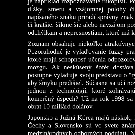
je napríklad rozpoznávanie rukopisu. P
dĺžky, smeru a vzájomnej polohy čia
napísaného znaku priradí správny znak (
či kratšie, šikmejšie alebo navzájom po
odchýlkam a nepresnostiam, ktoré má k
Zoznam obsahuje niekoľko atraktívnyc
Pozoruhodné je vylaďovanie fuzzy pra
ktoré majú schopnosť učenia odpozorov
mozgu. Ak neskúsený šofér dostáva
postupne vylaďuje svoju predstavu o "rýc
aby šmyku predišiel. Súčasne sa učí no
jednou z technológií, ktoré zohrávaj
komerčný úspech? Už na rok 1998 sa 
obrat 10 miliárd dolárov.
Japonsko a Južná Kórea majú náskok,
Čechy a Slovensko sú vo svete znám
medzinárodných odborných podujatí. 