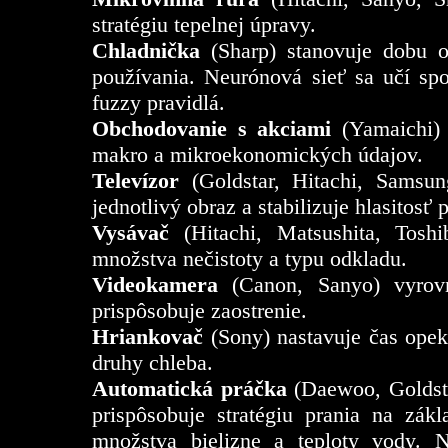
stratégiu tepelnej úpravy.
Chladnička
(Sharp) stanovuje dobu o
používania. Neurónová sieť sa učí spo
fuzzy pravidlá.
Obchodovanie s akciami
(Yamaichi) 
makro a mikroekonomických údajov.
Televízor
(Goldstar, Hitachi, Samsu
jednotlivý obraz a stabilizuje hlasitosť
Vysávač
(Hitachi, Matsushita, Tosh
množstva nečistoty a typu odkladu.
Videokamera
(Canon, Sanyo) vyrov
prispôsobuje zaostrenie.
Hriankovač
(Sony) nastavuje čas opeka
druhy chleba.
Automatická práčka
(Daewoo, Goldsta
prispôsobuje stratégiu prania na zákl
množstva bielizne a teploty vody. 