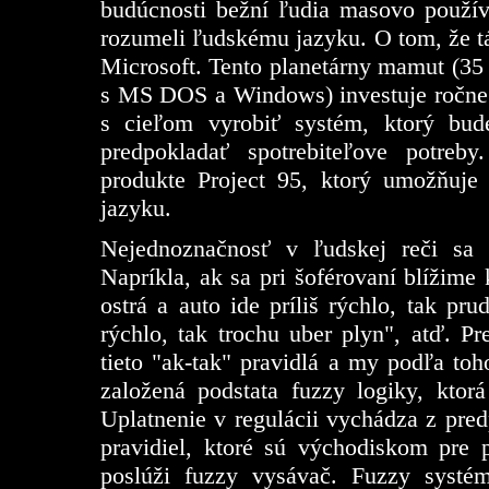
budúcnosti bežní ľudia masovo použív
rozumeli ľudskému jazyku. O tom, že tát
Microsoft. Tento planetárny mamut (35
s MS DOS a Windows) investuje ročne
s cieľom vyrobiť systém, ktorý bude
predpokladať spotrebiteľove potreb
produkte Project 95, ktorý umožňuje
jazyku.
Nejednoznačnosť v ľudskej reči sa
Napríkla, ak sa pri šoférovaní blížime
ostrá a auto ide príliš rýchlo, tak pru
rýchlo, tak trochu uber plyn", atď. P
tieto "ak-tak" pravidlá a my podľa to
založená podstata fuzzy logiky, ktor
Uplatnenie v regulácii vychádza z pred
pravidiel, ktoré sú východiskom pre 
poslúži fuzzy vysávač. Fuzzy systé