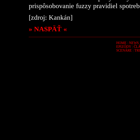
prispôsobovanie fuzzy pravidiel spotre
[zdroj: Kankán]
» NASPÄŤ «
HOME
|
NEWS
EPIZÓDY
|
ČL
SCENÁRE
|
TR