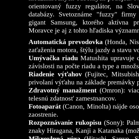
orientovaný fuzzy regulátor, na Sl
databázy. Svetoznáme "fuzzy" firmy 
gigant Samsung, ktorého aktívna p
Moravce je aj z tohto hľadiska význam
Automatická prevodovka
(Honda, Nis
zaťaženia motora, štýlu jazdy a stavu v
Umývačka riadu
Matushita upravuje c
závislosti na počte riadu a type a množ
Riadenie výťahov
(Fujitec, Mitsubis
privolaní výťahu na základe premávky p
Zdravotný manažment
(Omron): viac
telesnú zdatnosť zamestnancov.
Fotoaparát
(Canon, Minolta) nájde oso
zaostrenie.
Rozpoznávanie rukopisu
(Sony): Pal
znaky Hiragana, Kanji a Katanaka (možn
Mikrovlnná rúra
(Hitachi, Sanyo, S