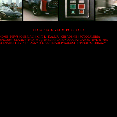
1 |
2
|
3
|
4
|
5
|
6
|
7
|
8
|
9
|
10
|
11
|
12
|
13
HOME
|
NEWS
|
O SERIÁLI
|
K.I.T.T.
|
K.A.R.R.
|
OBSADENIE
|
FOTOGALÉRIA
EPIZÓDY
|
ČLÁNKY
|
FAQ
|
MULTIMÉDIÁ
|
CHRONOLÓGIA
|
GAMES
|
DVD & VHS
SCENÁRE
|
TRIVIA
|
HLÁŠKY
|
ČO AK?
|
NEZROVNALOSTI
|
SPINOFFS
|
ODKAZY